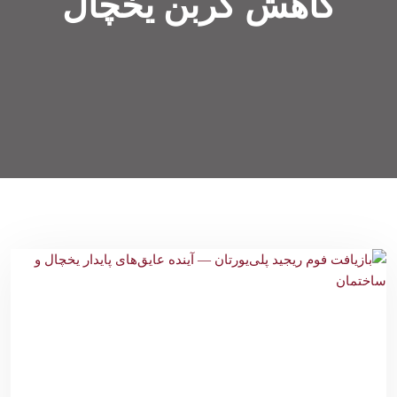
کاهش کربن یخچال