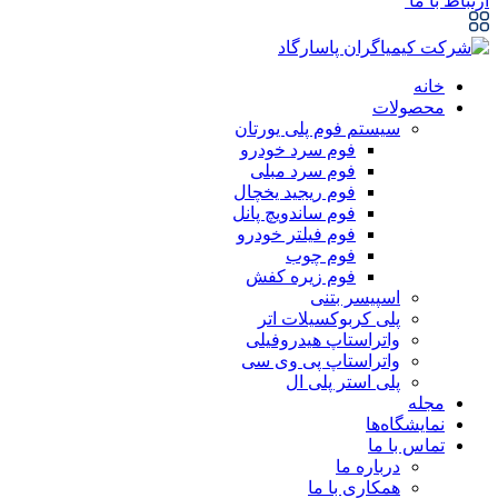
ارتباط با ما
خانه
محصولات
سیستم فوم پلی یورتان
فوم سرد خودرو
فوم سرد مبلی
فوم ریجید یخچال
فوم ساندویچ پانل
فوم فیلتر خودرو
فوم چوب
فوم زیره کفش
اسپیسر بتنی
پلی کربوکسیلات اتر
واتراستاپ هیدروفیلی
واتراستاپ پی وی سی
پلی استر پلی ال
مجله
نمایشگاه‌ها
تماس با ما
درباره ما
همکاری با ما