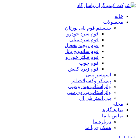
خانه
محصولات
سیستم فوم پلی یورتان
فوم سرد خودرو
فوم سرد مبلی
فوم ریجید یخچال
فوم ساندویچ پانل
فوم فیلتر خودرو
فوم چوب
فوم زیره کفش
اسپیسر بتنی
پلی کربوکسیلات اتر
واتراستاپ هیدروفیلی
واتراستاپ پی وی سی
پلی استر پلی ال
مجله
نمایشگاه‌ها
تماس با ما
درباره ما
همکاری با ما